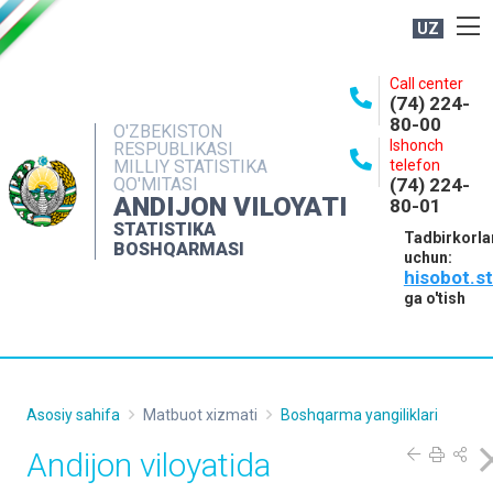
UZ
BOSHQARMA HAQIDA
Call center
(74) 224-
OCHIQ MA'LUMOTLAR
80-00
O'ZBEKISTON
Ishonch
RESPUBLIKASI
NASHRLAR
MILLIY STATISTIKA
telefon
QO'MITASI
(74) 224-
INTERAKTIV XIZMATLAR
ANDIJON VILOYATI
80-01
MATBUOT XIZMATI
STATISTIKA
Tadbirkorla
BOSHQARMASI
uchun:
MUROJAATLAR
hisobot.s
KONTAKTLAR
ga o'tish
Asosiy sahifa
Matbuot xizmati
Boshqarma yangiliklari
Andijon viloyatida