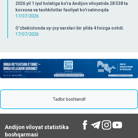
2026 yil 1 iyul holatiga ko'ra Andijon viloyatida 28 538 ta
korxona va tashkilotlar faoliyat ko'rsatmoqda
17/07/2026
O‘zbekistonda uy-joy narxlari bir yilda 4 foizga oshdi.
17/07/2026
Tadbir boshlandi!
Andijon viloyat statistika
boshqarmasi