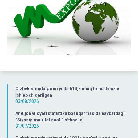
O‘zbekistonda yarim yilda 614,2 ming tonna benzin
ishlab chiqarilgan
03/08/2026
Andijon viloyati statistika boshqarmasida navbatdagi
“Siyosiy-ma’rifat soati” oʻtkazildi
31/07/2026
O‘zbekistonda yarim yilda 192 trln so‘mlik qurilish