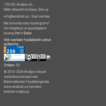
170100, Andijon sh.,
Milliy tiklanish ko‘chаsi, 36a-uy
info@andstat.uz •
Sayt xaritasi
Ma`lumotda xato topdingizmi?
Uni belgilang va quyidagilarni
bosing
Ctrl + Enter
Veb-saytdan foydalanish uchun
qo'llanma
Onlayn: 12
© 2010-2026 Andijon viloyat
statistika boshqarmasi
Materiallardan foydalanganda
www.andstat.uz havolani
keltirish majburiy.