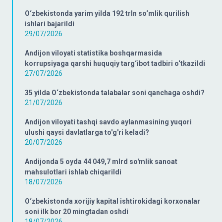
O‘zbekistonda yarim yilda 192 trln so‘mlik qurilish
ishlari bajarildi
29/07/2026
Andijon viloyati statistika boshqarmasida
korrupsiyaga qarshi huquqiy targ‘ibot tadbiri o‘tkazildi
27/07/2026
35 yilda O‘zbekistonda talabalar soni qanchaga oshdi?
21/07/2026
Andijon viloyati tashqi savdo aylanmasining yuqori
ulushi qaysi davlatlarga to'g'ri keladi?
20/07/2026
Andijonda 5 oyda 44 049,7 mlrd so'mlik sanoat
mahsulotlari ishlab chiqarildi
18/07/2026
O‘zbekistonda xorijiy kapital ishtirokidagi korxonalar
soni ilk bor 20 mingtadan oshdi
18/07/2026