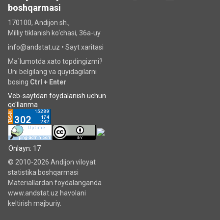
boshqarmasi
170100, Andijon sh.,
Milliy tiklanish ko‘chаsi, 36a-uy
info@andstat.uz •
Sayt xaritasi
Ma`lumotda xato topdingizmi?
Uni belgilang va quyidagilarni
bosing
Ctrl + Enter
Veb-saytdan foydalanish uchun
qo'llanma
Onlayn: 17
© 2010-2026 Andijon viloyat
statistika boshqarmasi
Materiallardan foydalanganda
www.andstat.uz havolani
keltirish majburiy.