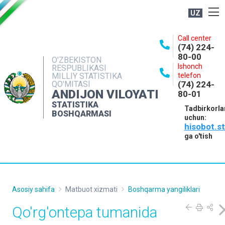
UZ
BOSHQARMA HAQIDA
Call center
(74) 224-
OCHIQ MA'LUMOTLAR
80-00
O'ZBEKISTON
Ishonch
RESPUBLIKASI
NASHRLAR
MILLIY STATISTIKA
telefon
QO'MITASI
(74) 224-
INTERAKTIV XIZMATLAR
ANDIJON VILOYATI
80-01
MATBUOT XIZMATI
STATISTIKA
Tadbirkorla
BOSHQARMASI
uchun:
MUROJAATLAR
hisobot.s
KONTAKTLAR
ga o'tish
Asosiy sahifa
Matbuot xizmati
Boshqarma yangiliklari
Qo'rg'ontepa tumanida