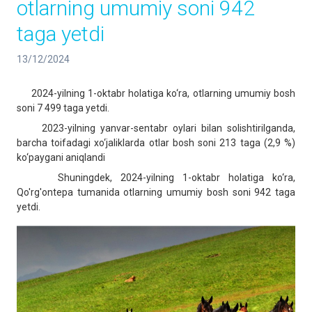
otlarning umumiy soni 942
taga yetdi
13/12/2024
2024-yilning 1-oktabr holatiga ko‘ra, otlarning umumiy bosh
soni 7 499 taga yetdi.
2023-yilning yanvar-sentabr oylari bilan solishtirilganda,
barcha toifadagi xo‘jaliklarda otlar bosh soni 213 taga (2,9 %)
ko‘paygani aniqlandi
Shuningdek, 2024-yilning 1-oktabr holatiga ko‘ra,
Qo'rg'ontepa tumanida otlarning umumiy bosh soni 942 taga
yetdi.