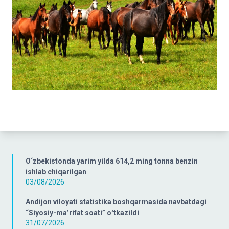
O‘zbekistonda yarim yilda 614,2 ming tonna benzin
ishlab chiqarilgan
03/08/2026
Andijon viloyati statistika boshqarmasida navbatdagi
“Siyosiy-ma’rifat soati” oʻtkazildi
31/07/2026