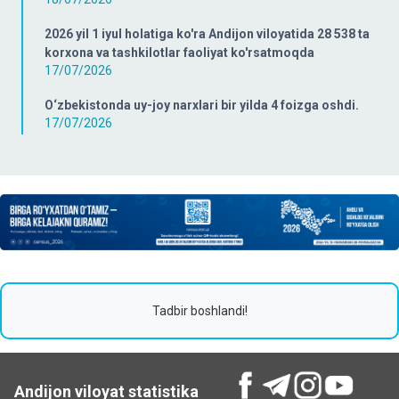
2026 yil 1 iyul holatiga ko'ra Andijon viloyatida 28 538 ta
korxona va tashkilotlar faoliyat ko'rsatmoqda
17/07/2026
O‘zbekistonda uy-joy narxlari bir yilda 4 foizga oshdi.
17/07/2026
Tadbir boshlandi!
Andijon viloyat statistika