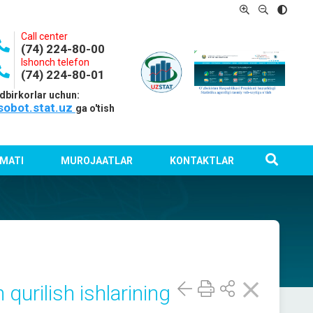
Call center
(74) 224-80-00
Ishonch telefon
(74) 224-80-01
dbirkorlar uchun:
sobot.stat.uz
ga o'tish
MATI
MUROJAATLAR
KONTAKTLAR
qurilish ishlarining