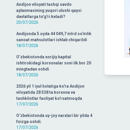
Andijon viloyati tashqi savdo
aylanmasining yuqori ulushi qaysi
davlatlarga to'g'ri keladi?
20/07/2026
Andijonda 5 oyda 44 049,7 mlrd so'mlik
sanoat mahsulotlari ishlab chiqarildi
18/07/2026
O‘zbekistonda xorijiy kapital
ishtirokidagi korxonalar soni ilk bor 20
mingtadan oshdi
18/07/2026
2026 yil 1 iyul holatiga ko'ra Andijon
viloyatida 28 538 ta korxona va
tashkilotlar faoliyat ko'rsatmoqda
17/07/2026
O‘zbekistonda uy-joy narxlari bir yilda 4
foizga oshdi.
17/07/2026