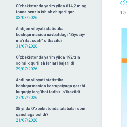
o‘
O‘zbekistonda yarim yilda 614,2 ming
tonna benzin ishlab chiqarilgan
12/
03/08/2026
Andijon viloyati statistika
boshqarmasida navbatdagi “Siyosiy-
ma’rifat soati” oʻtkazildi
31/07/2026
O‘zbekistonda yarim yilda 192 trln
so‘mlik qurilish ishlari bajarildi
29/07/2026
Andijon viloyati statistika
boshqarmasida korrupsiyaga qarshi
huquqiy targ‘ibot tadbiri o‘tkazildi
27/07/2026
35 yilda O‘zbekistonda talabalar soni
qanchaga oshdi?
21/07/2026