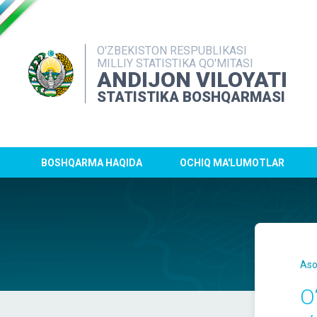
O'ZBEKISTON RESPUBLIKASI
MILLIY STATISTIKA QO'MITASI
ANDIJON VILOYATI
STATISTIKA BOSHQARMASI
BOSHQARMA HAQIDA
OCHIQ MA'LUMOTLAR
Aso
O