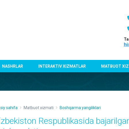
Ta
hi
NASHRLAR
INTERAKTIV XIZMATLAR
MATBUOT XIZ
siy sahifa
Matbuot xizmati
Boshqarma yangiliklari
‘zbekiston Respublikasida bajarilgan 