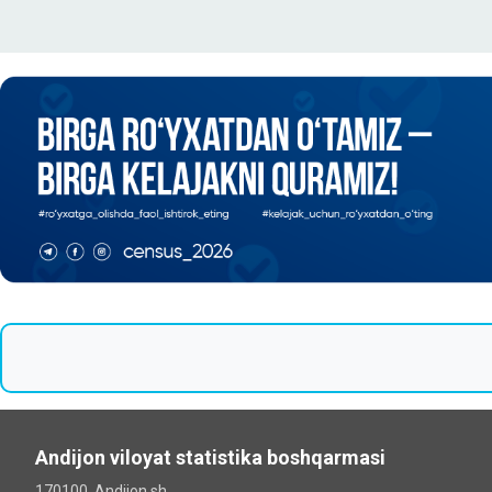
Andijon viloyat statistika boshqarmasi
170100, Andijon sh.,