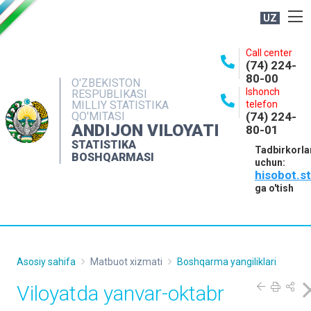
UZ
BOSHQARMA HAQIDA
Call center
(74) 224-
OCHIQ MA'LUMOTLAR
80-00
O'ZBEKISTON
Ishonch
RESPUBLIKASI
NASHRLAR
MILLIY STATISTIKA
telefon
QO'MITASI
(74) 224-
INTERAKTIV XIZMATLAR
ANDIJON VILOYATI
80-01
MATBUOT XIZMATI
STATISTIKA
Tadbirkorla
BOSHQARMASI
uchun:
MUROJAATLAR
hisobot.s
KONTAKTLAR
ga o'tish
Asosiy sahifa
Matbuot xizmati
Boshqarma yangiliklari
Viloyatda yanvar-oktabr