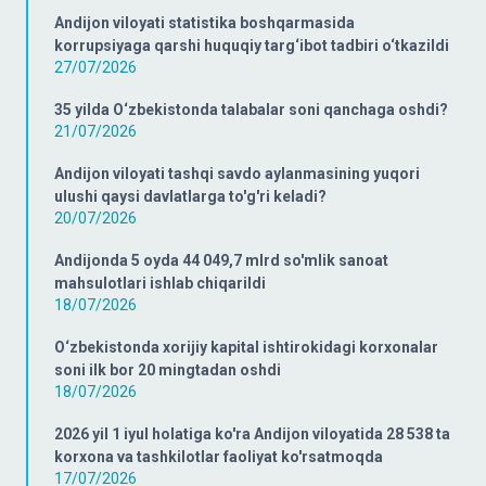
Andijon viloyati statistika boshqarmasida
korrupsiyaga qarshi huquqiy targ‘ibot tadbiri o‘tkazildi
27/07/2026
35 yilda O‘zbekistonda talabalar soni qanchaga oshdi?
21/07/2026
Andijon viloyati tashqi savdo aylanmasining yuqori
ulushi qaysi davlatlarga to'g'ri keladi?
20/07/2026
Andijonda 5 oyda 44 049,7 mlrd so'mlik sanoat
mahsulotlari ishlab chiqarildi
18/07/2026
O‘zbekistonda xorijiy kapital ishtirokidagi korxonalar
soni ilk bor 20 mingtadan oshdi
18/07/2026
2026 yil 1 iyul holatiga ko'ra Andijon viloyatida 28 538 ta
korxona va tashkilotlar faoliyat ko'rsatmoqda
17/07/2026