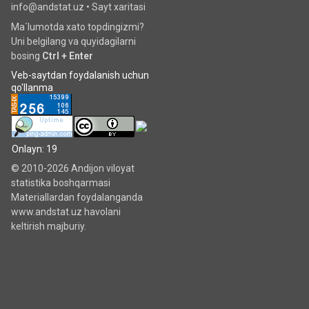
info@andstat.uz •
Sayt xaritasi
Ma`lumotda xato topdingizmi?
Uni belgilang va quyidagilarni
bosing
Ctrl + Enter
Veb-saytdan foydalanish uchun
qo'llanma
Onlayn: 19
© 2010-2026 Andijon viloyat
statistika boshqarmasi
Materiallardan foydalanganda
www.andstat.uz havolani
keltirish majburiy.