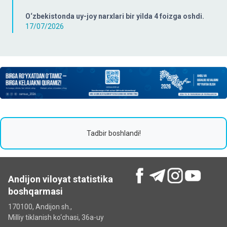
O‘zbekistonda uy-joy narxlari bir yilda 4 foizga oshdi.
17/07/2026
Tadbir boshlandi!
Andijon viloyat statistika
boshqarmasi
170100, Andijon sh.,
Milliy tiklanish ko‘chаsi, 36a-uy