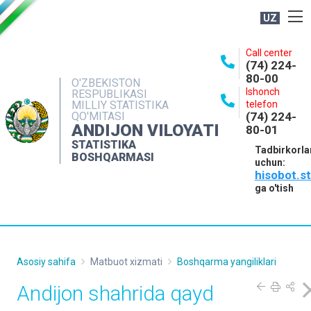
UZ
BOSHQARMA HAQIDA
Call center
(74) 224-
OCHIQ MA'LUMOTLAR
80-00
O'ZBEKISTON
Ishonch
RESPUBLIKASI
NASHRLAR
MILLIY STATISTIKA
telefon
QO'MITASI
(74) 224-
INTERAKTIV XIZMATLAR
ANDIJON VILOYATI
80-01
MATBUOT XIZMATI
STATISTIKA
Tadbirkorla
BOSHQARMASI
uchun:
MUROJAATLAR
hisobot.s
KONTAKTLAR
ga o'tish
Asosiy sahifa
Matbuot xizmati
Boshqarma yangiliklari
Andijon shahrida qayd