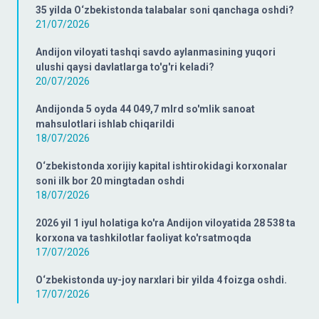
35 yilda O‘zbekistonda talabalar soni qanchaga oshdi?
21/07/2026
Andijon viloyati tashqi savdo aylanmasining yuqori
ulushi qaysi davlatlarga to'g'ri keladi?
20/07/2026
Andijonda 5 oyda 44 049,7 mlrd so'mlik sanoat
mahsulotlari ishlab chiqarildi
18/07/2026
O‘zbekistonda xorijiy kapital ishtirokidagi korxonalar
soni ilk bor 20 mingtadan oshdi
18/07/2026
2026 yil 1 iyul holatiga ko'ra Andijon viloyatida 28 538 ta
korxona va tashkilotlar faoliyat ko'rsatmoqda
17/07/2026
O‘zbekistonda uy-joy narxlari bir yilda 4 foizga oshdi.
17/07/2026