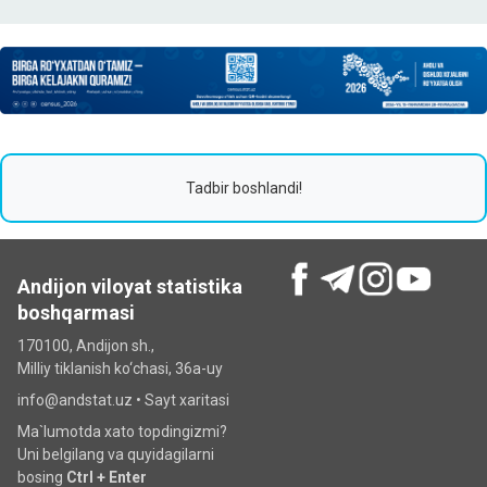
Tadbir boshlandi!
Andijon viloyat statistika
boshqarmasi
170100, Andijon sh.,
Milliy tiklanish ko‘chаsi, 36a-uy
info@andstat.uz •
Sayt xaritasi
Ma`lumotda xato topdingizmi?
Uni belgilang va quyidagilarni
bosing
Ctrl + Enter