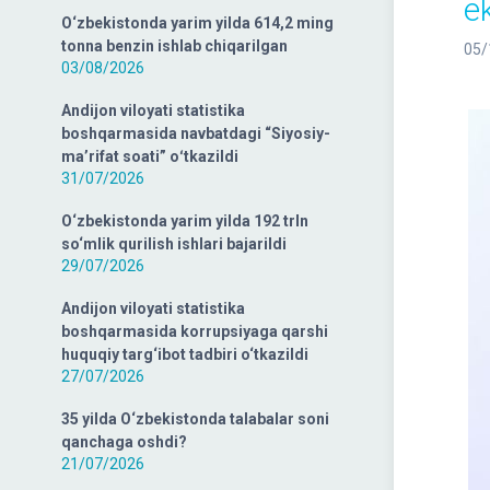
e
O‘zbekistonda yarim yilda 614,2 ming
tonna benzin ishlab chiqarilgan
05/
03/08/2026
Andijon viloyati statistika
boshqarmasida navbatdagi “Siyosiy-
ma’rifat soati” oʻtkazildi
31/07/2026
O‘zbekistonda yarim yilda 192 trln
so‘mlik qurilish ishlari bajarildi
29/07/2026
Andijon viloyati statistika
boshqarmasida korrupsiyaga qarshi
huquqiy targ‘ibot tadbiri o‘tkazildi
27/07/2026
35 yilda O‘zbekistonda talabalar soni
qanchaga oshdi?
21/07/2026