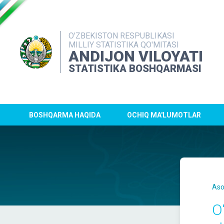
O'ZBEKISTON RESPUBLIKASI
MILLIY STATISTIKA QO'MITASI
ANDIJON VILOYATI
STATISTIKA BOSHQARMASI
BOSHQARMA HAQIDA
OCHIQ MA'LUMOTLAR
Aso
O