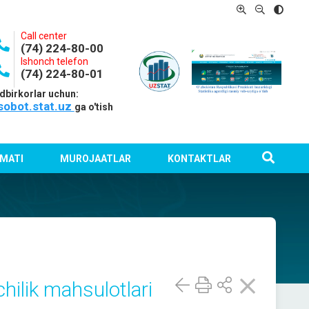
Call center
(74) 224-80-00
Ishonch telefon
(74) 224-80-01
dbirkorlar uchun:
sobot.stat.uz
ga o'tish
MATI
MUROJAATLAR
KONTAKTLAR
chilik mahsulotlari