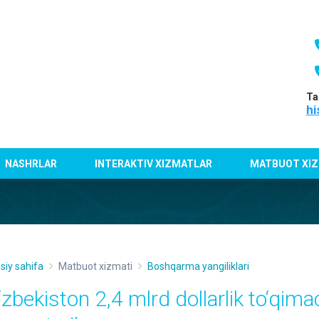
Ta
hi
NASHRLAR
INTERAKTIV XIZMATLAR
MATBUOT XIZ
siy sahifa
Matbuot xizmati
Boshqarma yangiliklari
‘zbekiston 2,4 mlrd dollarlik to‘qima