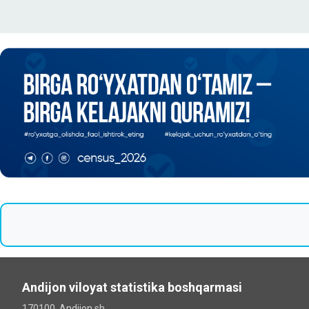
Andijon viloyat statistika boshqarmasi
170100, Andijon sh.,