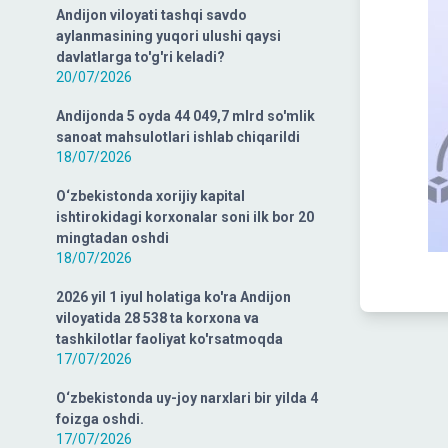
Andijon viloyati tashqi savdo
aylanmasining yuqori ulushi qaysi
davlatlarga to'g'ri keladi?
20/07/2026
Andijonda 5 oyda 44 049,7 mlrd so'mlik
sanoat mahsulotlari ishlab chiqarildi
18/07/2026
O‘zbekistonda xorijiy kapital
ishtirokidagi korxonalar soni ilk bor 20
mingtadan oshdi
18/07/2026
2026 yil 1 iyul holatiga ko'ra Andijon
viloyatida 28 538 ta korxona va
tashkilotlar faoliyat ko'rsatmoqda
17/07/2026
O‘zbekistonda uy-joy narxlari bir yilda 4
foizga oshdi.
17/07/2026