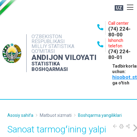
UZ
BOSHQARMA HAQIDA
Call center
(74) 224-
OCHIQ MA'LUMOTLAR
80-00
O'ZBEKISTON
Ishonch
RESPUBLIKASI
NASHRLAR
MILLIY STATISTIKA
telefon
QO'MITASI
(74) 224-
INTERAKTIV XIZMATLAR
ANDIJON VILOYATI
80-01
MATBUOT XIZMATI
STATISTIKA
Tadbirkorla
BOSHQARMASI
uchun:
MUROJAATLAR
hisobot.s
KONTAKTLAR
ga o'tish
Asosiy sahifa
Matbuot xizmati
Boshqarma yangiliklari
Sanoat tarmogʻining yalpi