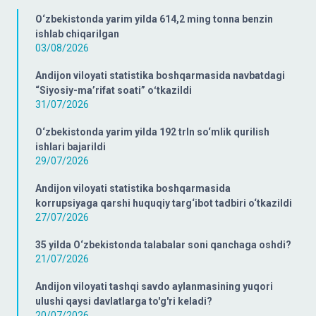
O‘zbekistonda yarim yilda 614,2 ming tonna benzin
ishlab chiqarilgan
03/08/2026
Andijon viloyati statistika boshqarmasida navbatdagi
“Siyosiy-ma’rifat soati” oʻtkazildi
31/07/2026
O‘zbekistonda yarim yilda 192 trln so‘mlik qurilish
ishlari bajarildi
29/07/2026
Andijon viloyati statistika boshqarmasida
korrupsiyaga qarshi huquqiy targ‘ibot tadbiri o‘tkazildi
27/07/2026
35 yilda O‘zbekistonda talabalar soni qanchaga oshdi?
21/07/2026
Andijon viloyati tashqi savdo aylanmasining yuqori
ulushi qaysi davlatlarga to'g'ri keladi?
20/07/2026