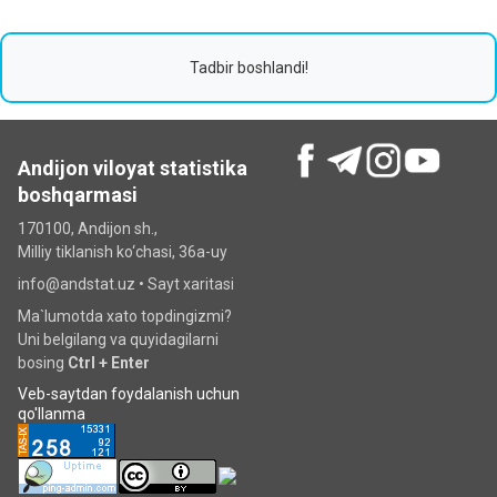
Tadbir boshlandi!
Andijon viloyat statistika
boshqarmasi
170100, Andijon sh.,
Milliy tiklanish ko‘chаsi, 36a-uy
info@andstat.uz •
Sayt xaritasi
Ma`lumotda xato topdingizmi?
Uni belgilang va quyidagilarni
bosing
Ctrl + Enter
Veb-saytdan foydalanish uchun
qo'llanma