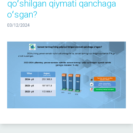
qoʻshilgan qiymati qanchaga
oʻsgan?
03/12/2024