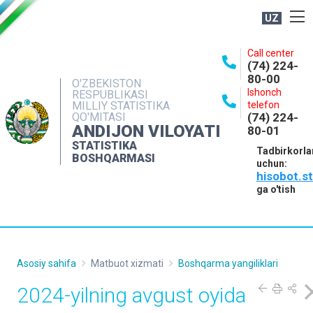
UZ
BOSHQARMA HAQIDA
Call center
(74) 224-
OCHIQ MA'LUMOTLAR
80-00
O'ZBEKISTON
Ishonch
RESPUBLIKASI
NASHRLAR
MILLIY STATISTIKA
telefon
QO'MITASI
(74) 224-
INTERAKTIV XIZMATLAR
ANDIJON VILOYATI
80-01
MATBUOT XIZMATI
STATISTIKA
Tadbirkorla
BOSHQARMASI
uchun:
MUROJAATLAR
hisobot.s
KONTAKTLAR
ga o'tish
Asosiy sahifa
Matbuot xizmati
Boshqarma yangiliklari
2024-yilning avgust oyida