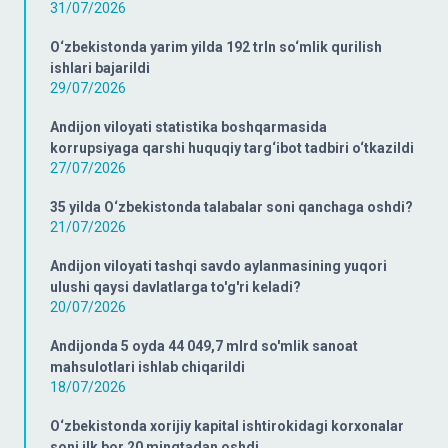
31/07/2026
O‘zbekistonda yarim yilda 192 trln so‘mlik qurilish
ishlari bajarildi
29/07/2026
Andijon viloyati statistika boshqarmasida
korrupsiyaga qarshi huquqiy targ‘ibot tadbiri o‘tkazildi
27/07/2026
35 yilda O‘zbekistonda talabalar soni qanchaga oshdi?
21/07/2026
Andijon viloyati tashqi savdo aylanmasining yuqori
ulushi qaysi davlatlarga to'g'ri keladi?
20/07/2026
Andijonda 5 oyda 44 049,7 mlrd so'mlik sanoat
mahsulotlari ishlab chiqarildi
18/07/2026
O‘zbekistonda xorijiy kapital ishtirokidagi korxonalar
soni ilk bor 20 mingtadan oshdi