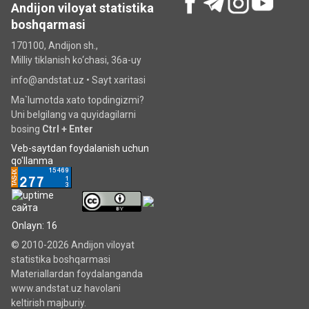
Andijon viloyat statistika
boshqarmasi
170100, Andijon sh.,
Milliy tiklanish ko‘chаsi, 36a-uy
info@andstat.uz •
Sayt xaritasi
Ma`lumotda xato topdingizmi?
Uni belgilang va quyidagilarni
bosing
Ctrl + Enter
Veb-saytdan foydalanish uchun
qo'llanma
Onlayn: 16
© 2010-2026 Andijon viloyat
statistika boshqarmasi
Materiallardan foydalanganda
www.andstat.uz havolani
keltirish majburiy.