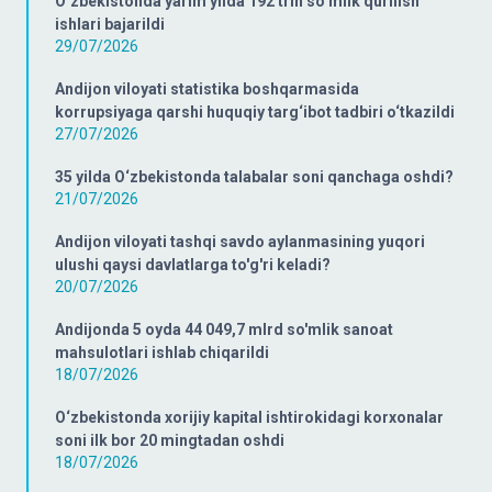
O‘zbekistonda yarim yilda 192 trln so‘mlik qurilish
ishlari bajarildi
29/07/2026
Andijon viloyati statistika boshqarmasida
korrupsiyaga qarshi huquqiy targ‘ibot tadbiri o‘tkazildi
27/07/2026
35 yilda O‘zbekistonda talabalar soni qanchaga oshdi?
21/07/2026
Andijon viloyati tashqi savdo aylanmasining yuqori
ulushi qaysi davlatlarga to'g'ri keladi?
20/07/2026
Andijonda 5 oyda 44 049,7 mlrd so'mlik sanoat
mahsulotlari ishlab chiqarildi
18/07/2026
O‘zbekistonda xorijiy kapital ishtirokidagi korxonalar
soni ilk bor 20 mingtadan oshdi
18/07/2026