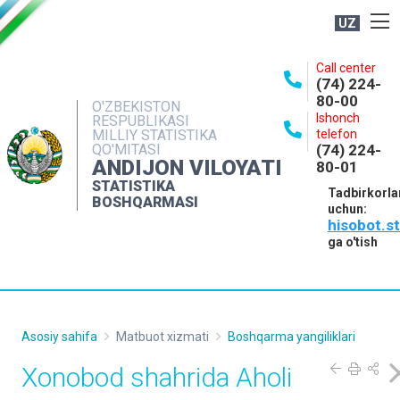
UZ
BOSHQARMA HAQIDA
Call center
(74) 224-
OCHIQ MA'LUMOTLAR
80-00
O'ZBEKISTON
Ishonch
RESPUBLIKASI
NASHRLAR
MILLIY STATISTIKA
telefon
QO'MITASI
(74) 224-
INTERAKTIV XIZMATLAR
ANDIJON VILOYATI
80-01
MATBUOT XIZMATI
STATISTIKA
Tadbirkorla
BOSHQARMASI
uchun:
MUROJAATLAR
hisobot.s
KONTAKTLAR
ga o'tish
Asosiy sahifa
Matbuot xizmati
Boshqarma yangiliklari
Xonobod shahrida Aholi