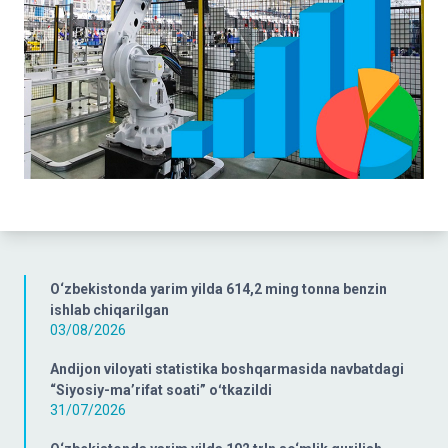
O‘zbekistonda yarim yilda 614,2 ming tonna benzin
ishlab chiqarilgan
03/08/2026
Andijon viloyati statistika boshqarmasida navbatdagi
“Siyosiy-ma’rifat soati” oʻtkazildi
31/07/2026