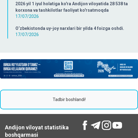
2026 yil 1 iyul holatiga ko'ra Andijon viloyatida 28 538 ta
korxona va tashkilotlar faoliyat ko'rsatmoqda
17/07/2026
O‘zbekistonda uy-joy narxlari bir yilda 4 foizga oshdi.
17/07/2026
Tadbir boshlandi!
Andijon viloyat statistika
boshqarmasi