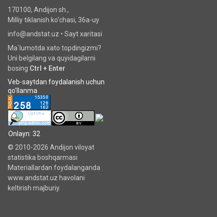
170100, Andijon sh.,
Milliy tiklanish ko‘chаsi, 36a-uy
info@andstat.uz •
Sayt xaritasi
Ma`lumotda xato topdingizmi?
Uni belgilang va quyidagilarni
bosing
Ctrl + Enter
Veb-saytdan foydalanish uchun
qo'llanma
Onlayn: 32
© 2010-2026 Andijon viloyat
statistika boshqarmasi
Materiallardan foydalanganda
www.andstat.uz havolani
keltirish majburiy.