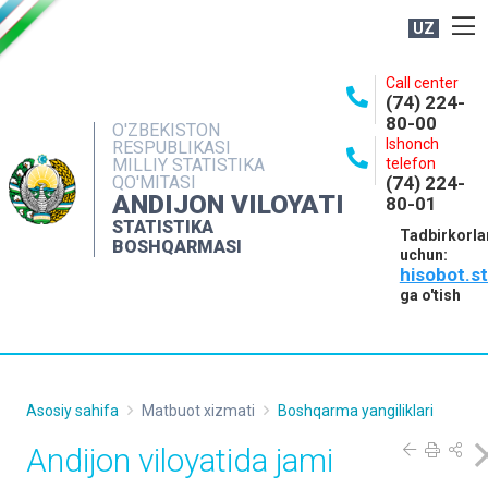
UZ
BOSHQARMA HAQIDA
Call center
(74) 224-
OCHIQ MA'LUMOTLAR
80-00
O'ZBEKISTON
Ishonch
RESPUBLIKASI
NASHRLAR
MILLIY STATISTIKA
telefon
QO'MITASI
(74) 224-
INTERAKTIV XIZMATLAR
ANDIJON VILOYATI
80-01
MATBUOT XIZMATI
STATISTIKA
Tadbirkorla
BOSHQARMASI
uchun:
MUROJAATLAR
hisobot.s
KONTAKTLAR
ga o'tish
Asosiy sahifa
Matbuot xizmati
Boshqarma yangiliklari
Andijon viloyatida jami