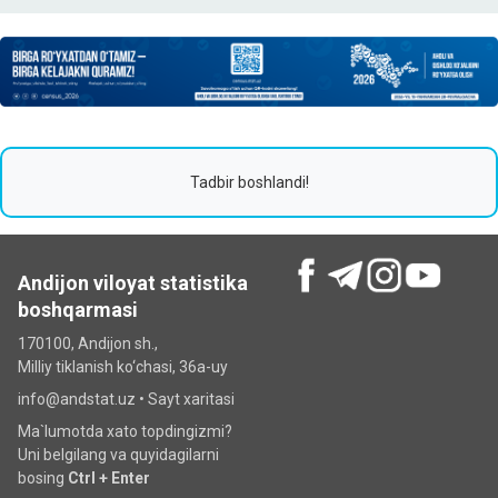
Tadbir boshlandi!
Andijon viloyat statistika
boshqarmasi
170100, Andijon sh.,
Milliy tiklanish ko‘chаsi, 36a-uy
info@andstat.uz •
Sayt xaritasi
Ma`lumotda xato topdingizmi?
Uni belgilang va quyidagilarni
bosing
Ctrl + Enter