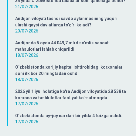
35 yilda O‘zbekistonda talabalar soni qanchaga oshdi?
21/07/2026
Andijon viloyati tashqi savdo aylanmasining yuqori
ulushi qaysi davlatlarga to'g'ri keladi?
20/07/2026
Andijonda 5 oyda 44 049,7 mlrd so'mlik sanoat
mahsulotlari ishlab chiqarildi
18/07/2026
O‘zbekistonda xorijiy kapital ishtirokidagi korxonalar
soni ilk bor 20 mingtadan oshdi
18/07/2026
2026 yil 1 iyul holatiga ko'ra Andijon viloyatida 28 538 ta
korxona va tashkilotlar faoliyat ko'rsatmoqda
17/07/2026
O‘zbekistonda uy-joy narxlari bir yilda 4 foizga oshdi.
17/07/2026