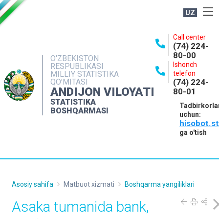
UZ
BOSHQARMA HAQIDA
Call center
(74) 224-
OCHIQ MA'LUMOTLAR
80-00
O'ZBEKISTON
Ishonch
RESPUBLIKASI
NASHRLAR
MILLIY STATISTIKA
telefon
QO'MITASI
(74) 224-
INTERAKTIV XIZMATLAR
ANDIJON VILOYATI
80-01
MATBUOT XIZMATI
STATISTIKA
Tadbirkorla
BOSHQARMASI
uchun:
MUROJAATLAR
hisobot.s
KONTAKTLAR
ga o'tish
Asosiy sahifa
Matbuot xizmati
Boshqarma yangiliklari
Asaka tumanida bank,