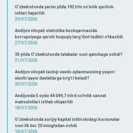
O‘zbekistonda yarim yilda 192 trln so‘mlik qurilish
ishlari bajarildi
29/07/2026
Andijon viloyati statistika boshqarmasida
korrupsiyaga qarshi huquqiy targ‘ibot tadbiri o‘tkazildi
27/07/2026
35 yilda O‘zbekistonda talabalar soni qanchaga oshdi?
21/07/2026
Andijon viloyati tashqi savdo aylanmasining yuqori
ulushi qaysi davlatlarga to'g'ri keladi?
20/07/2026
Andijonda 5 oyda 44 049,7 mlrd so'mlik sanoat
mahsulotlari ishlab chiqarildi
18/07/2026
O‘zbekistonda xorijiy kapital ishtirokidagi korxonalar
soni ilk bor 20 mingtadan oshdi
18/07/2026