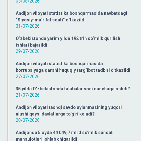
03/08/2026
Andijon viloyati statistika boshqarmasida navbatdagi
“Siyosiy-ma’rifat soati” oʻtkazildi
31/07/2026
O‘zbekistonda yarim yilda 192 trln so‘mlik qurilish
ishlari bajarildi
29/07/2026
Andijon viloyati statistika boshqarmasida
korrupsiyaga qarshi huquqiy targ‘ibot tadbiri o‘tkazildi
27/07/2026
35 yilda O‘zbekistonda talabalar soni qanchaga oshdi?
21/07/2026
Andijon viloyati tashqi savdo aylanmasining yuqori
ulushi qaysi davlatlarga to'g'ri keladi?
20/07/2026
Andijonda 5 oyda 44 049,7 mlrd so'mlik sanoat
mahsulotlari ishlab chiqarildi