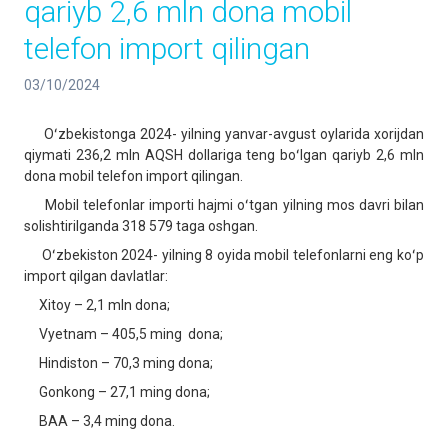
qariyb 2,6 mln dona mobil
telefon import qilingan
03/10/2024
Oʻzbekistonga 2024- yilning yanvar-avgust oylarida xorijdan
qiymati 236,2 mln AQSH dollariga teng boʻlgan qariyb 2,6 mln
dona mobil telefon import qilingan.
Mobil telefonlar importi hajmi oʻtgan yilning mos davri bilan
solishtirilganda 318 579 taga oshgan.
Oʻzbekiston 2024- yilning 8 oyida mobil telefonlarni eng koʻp
import qilgan davlatlar:
Xitoy – 2,1 mln dona;
Vyetnam – 405,5 ming dona;
Hindiston – 70,3 ming dona;
Gonkong – 27,1 ming dona;
BAA – 3,4 ming dona.