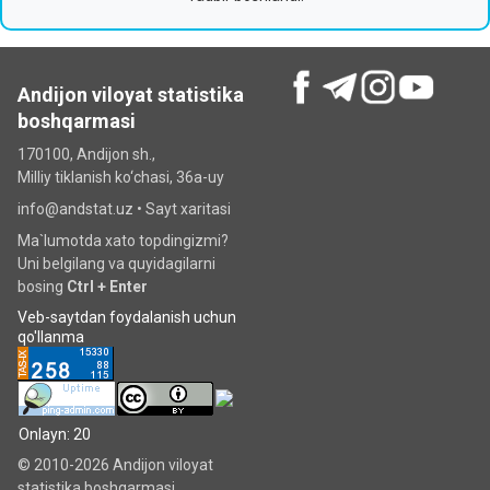
Andijon viloyat statistika
boshqarmasi
170100, Andijon sh.,
Milliy tiklanish ko‘chаsi, 36a-uy
info@andstat.uz •
Sayt xaritasi
Ma`lumotda xato topdingizmi?
Uni belgilang va quyidagilarni
bosing
Ctrl + Enter
Veb-saytdan foydalanish uchun
qo'llanma
Onlayn: 20
© 2010-2026 Andijon viloyat
statistika boshqarmasi