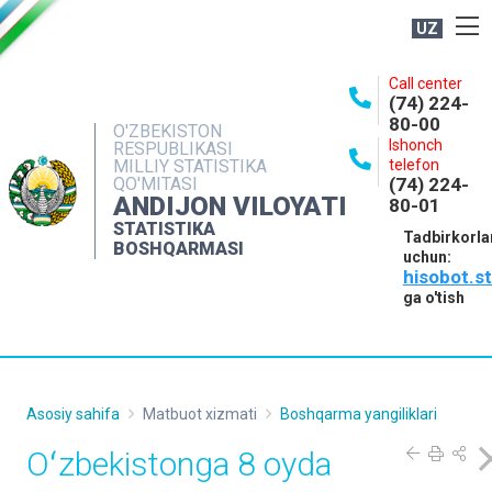
UZ
BOSHQARMA HAQIDA
Call center
(74) 224-
OCHIQ MA'LUMOTLAR
80-00
O'ZBEKISTON
Ishonch
RESPUBLIKASI
NASHRLAR
MILLIY STATISTIKA
telefon
QO'MITASI
(74) 224-
INTERAKTIV XIZMATLAR
ANDIJON VILOYATI
80-01
MATBUOT XIZMATI
STATISTIKA
Tadbirkorla
BOSHQARMASI
uchun:
MUROJAATLAR
hisobot.s
KONTAKTLAR
ga o'tish
Asosiy sahifa
Matbuot xizmati
Boshqarma yangiliklari
Oʻzbekistonga 8 oyda