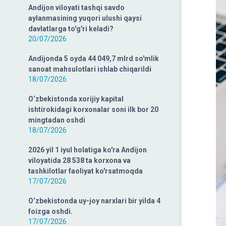
Andijon viloyati tashqi savdo
aylanmasining yuqori ulushi qaysi
davlatlarga to'g'ri keladi?
20/07/2026
Andijonda 5 oyda 44 049,7 mlrd so'mlik
sanoat mahsulotlari ishlab chiqarildi
18/07/2026
O‘zbekistonda xorijiy kapital
ishtirokidagi korxonalar soni ilk bor 20
mingtadan oshdi
18/07/2026
2026 yil 1 iyul holatiga ko'ra Andijon
viloyatida 28 538 ta korxona va
tashkilotlar faoliyat ko'rsatmoqda
17/07/2026
O‘zbekistonda uy-joy narxlari bir yilda 4
foizga oshdi.
17/07/2026