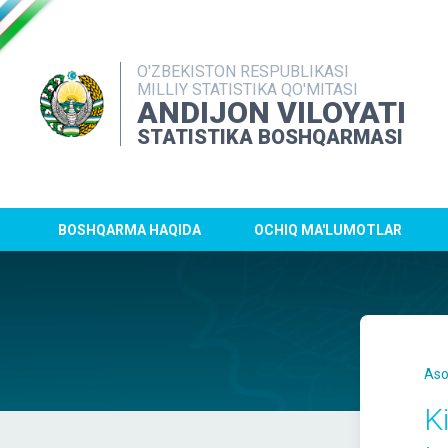
O'ZBEKISTON RESPUBLIKASI
MILLIY STATISTIKA QO'MITASI
ANDIJON VILOYATI
STATISTIKA BOSHQARMASI
BOSHQARMA HAQIDA
OCHIQ MA'LUMOTLAR
Aso
K