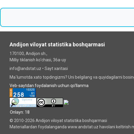
Andijon viloyat statistika boshqarmasi
170100, Andijon sh.,
Milliy tiklanish ko‘chаsi, 36a-uy
info@andstat.uz •
Sayt xaritasi
Ma`lumotda xato topdingizmi? Uni belgilang va quyidagilarni bosi
Veb-saytdan foydalanish uchun qo'llanma
Onlayn: 18
© 2010-2026 Andijon viloyat statistika boshqarmasi
Materiallardan foydalanganda www.andstat.uz havolani keltirish m