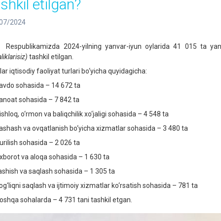
shkil etilgan?
07/2024
publikamizda 2024-yilning yanvar-iyun oylarida 41 015 ta yangi 
aliklarisiz)
tashkil etilgan.
r iqtisodiy faoliyat turlari bo‘yicha quyidagicha:
do sohasida – 14 672 ta
oat sohasida – 7 842 ta
hloq, o‘rmon va baliqchilik xo‘jaligi sohasida – 4 548 ta
hash va ovqatlanish bo‘yicha xizmatlar sohasida – 3 480 ta
ilish sohasida – 2 026 ta
orot va aloqa sohasida – 1 630 ta
hish va saqlash sohasida – 1 305 ta
‘liqni saqlash va ijtimoiy xizmatlar ko‘rsatish sohasida – 781 ta
hqa sohalarda – 4 731 tani tashkil etgan.