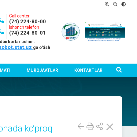
Call center
(74) 224-80-00
Ishonch telefon
(74) 224-80-01
dbirkorlar uchun:
sobot.stat.uz
ga o'tish
MATI
MUROJAATLAR
KONTAKTLAR
sohada ko‘proq