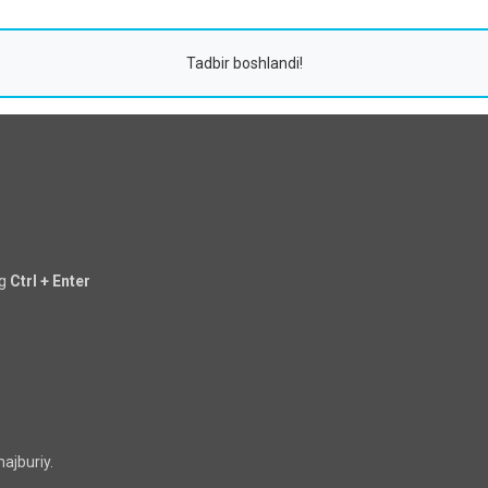
Tadbir boshlandi!
ng
Ctrl + Enter
ajburiy.