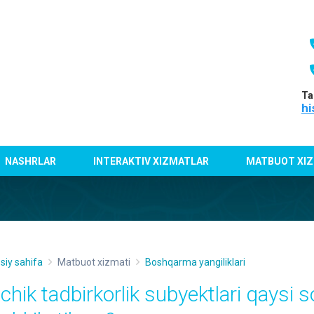
Ta
hi
NASHRLAR
INTERAKTIV XIZMATLAR
MATBUOT XIZ
siy sahifa
Matbuot xizmati
Boshqarma yangiliklari
ichik tadbirkorlik subyektlari qaysi 