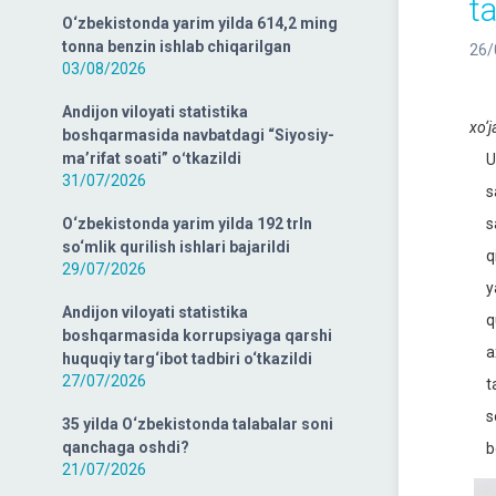
ta
O‘zbekistonda yarim yilda 614,2 ming
tonna benzin ishlab chiqarilgan
26/
03/08/2026
Res
Andijon viloyati statistika
xo‘j
boshqarmasida navbatdagi “Siyosiy-
ma’rifat soati” oʻtkazildi
Ula
31/07/2026
sav
O‘zbekistonda yarim yilda 192 trln
san
so‘mlik qurilish ishlari bajarildi
qis
29/07/2026
yas
Andijon viloyati statistika
qur
boshqarmasida korrupsiyaga qarshi
axb
huquqiy targ‘ibot tadbiri o‘tkazildi
27/07/2026
tas
sog
35 yilda O‘zbekistonda talabalar soni
qanchaga oshdi?
bos
21/07/2026