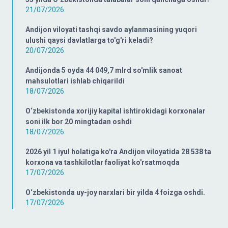
21/07/2026
Andijon viloyati tashqi savdo aylanmasining yuqori
ulushi qaysi davlatlarga to'g'ri keladi?
20/07/2026
Andijonda 5 oyda 44 049,7 mlrd so'mlik sanoat
mahsulotlari ishlab chiqarildi
18/07/2026
O‘zbekistonda xorijiy kapital ishtirokidagi korxonalar
soni ilk bor 20 mingtadan oshdi
18/07/2026
2026 yil 1 iyul holatiga ko'ra Andijon viloyatida 28 538 ta
korxona va tashkilotlar faoliyat ko'rsatmoqda
17/07/2026
O‘zbekistonda uy-joy narxlari bir yilda 4 foizga oshdi.
17/07/2026