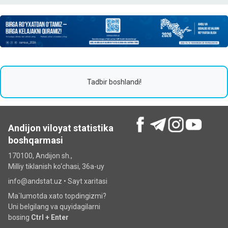
Tadbir boshlandi!
Andijon viloyat statistika
boshqarmasi
170100, Andijon sh.,
Milliy tiklanish ko‘chаsi, 36a-uy
info@andstat.uz •
Sayt xaritasi
Ma`lumotda xato topdingizmi?
Uni belgilang va quyidagilarni
bosing
Ctrl + Enter