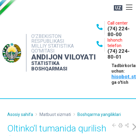
UZ
BOSHQARMA HAQIDA
Call center
(74) 224-
OCHIQ MA'LUMOTLAR
80-00
O'ZBEKISTON
Ishonch
RESPUBLIKASI
NASHRLAR
MILLIY STATISTIKA
telefon
QO'MITASI
(74) 224-
INTERAKTIV XIZMATLAR
ANDIJON VILOYATI
80-01
MATBUOT XIZMATI
STATISTIKA
Tadbirkorla
BOSHQARMASI
uchun:
MUROJAATLAR
hisobot.s
KONTAKTLAR
ga o'tish
Asosiy sahifa
Matbuot xizmati
Boshqarma yangiliklari
Oltinko‘l tumanida qurilish