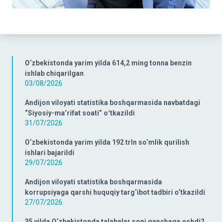
O‘zbekistonda yarim yilda 614,2 ming tonna benzin
ishlab chiqarilgan
03/08/2026
Andijon viloyati statistika boshqarmasida navbatdagi
“Siyosiy-ma’rifat soati” oʻtkazildi
31/07/2026
O‘zbekistonda yarim yilda 192 trln so‘mlik qurilish
ishlari bajarildi
29/07/2026
Andijon viloyati statistika boshqarmasida
korrupsiyaga qarshi huquqiy targ‘ibot tadbiri o‘tkazildi
27/07/2026
35 yilda O‘zbekistonda talabalar soni qanchaga oshdi?