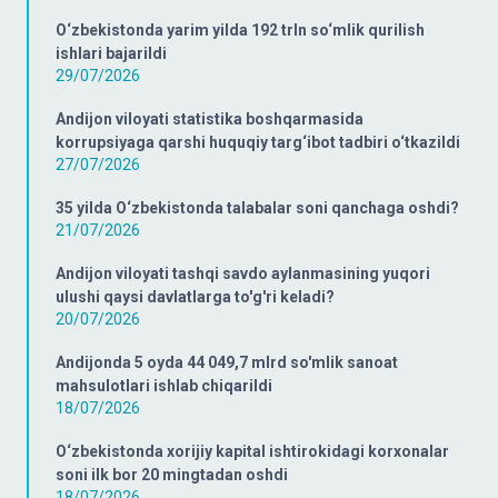
O‘zbekistonda yarim yilda 192 trln so‘mlik qurilish
ishlari bajarildi
29/07/2026
Andijon viloyati statistika boshqarmasida
korrupsiyaga qarshi huquqiy targ‘ibot tadbiri o‘tkazildi
27/07/2026
35 yilda O‘zbekistonda talabalar soni qanchaga oshdi?
21/07/2026
Andijon viloyati tashqi savdo aylanmasining yuqori
ulushi qaysi davlatlarga to'g'ri keladi?
20/07/2026
Andijonda 5 oyda 44 049,7 mlrd so'mlik sanoat
mahsulotlari ishlab chiqarildi
18/07/2026
O‘zbekistonda xorijiy kapital ishtirokidagi korxonalar
soni ilk bor 20 mingtadan oshdi
18/07/2026