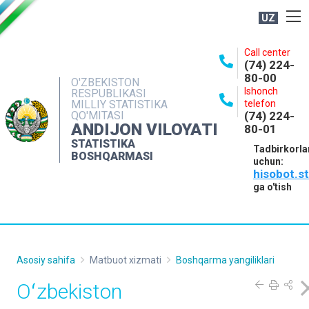
UZ
BOSHQARMA HAQIDA
Call center
(74) 224-
OCHIQ MA'LUMOTLAR
80-00
O'ZBEKISTON
Ishonch
RESPUBLIKASI
NASHRLAR
MILLIY STATISTIKA
telefon
QO'MITASI
(74) 224-
INTERAKTIV XIZMATLAR
ANDIJON VILOYATI
80-01
MATBUOT XIZMATI
STATISTIKA
Tadbirkorla
BOSHQARMASI
uchun:
MUROJAATLAR
hisobot.s
KONTAKTLAR
ga o'tish
Asosiy sahifa
Matbuot xizmati
Boshqarma yangiliklari
Oʻzbekiston