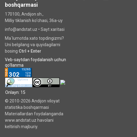
boshqarmasi
170100, Andijon sh.,
Milliy tiklanish ko‘chаsi, 36a-uy
info@andstat.uz •
Sayt xaritasi
Ma`lumotda xato topdingizmi?
Uni belgilang va quyidagilarni
bosing
Ctrl + Enter
Veb-saytdan foydalanish uchun
qo'llanma
Onlayn: 15
© 2010-2026 Andijon viloyat
statistika boshqarmasi
Materiallardan foydalanganda
www.andstat.uz havolani
keltirish majburiy.