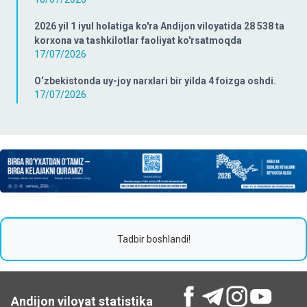
2026 yil 1 iyul holatiga ko'ra Andijon viloyatida 28 538 ta
korxona va tashkilotlar faoliyat ko'rsatmoqda
17/07/2026
O‘zbekistonda uy-joy narxlari bir yilda 4 foizga oshdi.
17/07/2026
Tadbir boshlandi!
Andijon viloyat statistika