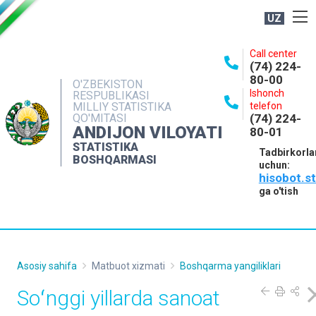
UZ
BOSHQARMA HAQIDA
Call center
(74) 224-
OCHIQ MA'LUMOTLAR
80-00
O'ZBEKISTON
Ishonch
RESPUBLIKASI
NASHRLAR
MILLIY STATISTIKA
telefon
QO'MITASI
(74) 224-
INTERAKTIV XIZMATLAR
ANDIJON VILOYATI
80-01
MATBUOT XIZMATI
STATISTIKA
Tadbirkorla
BOSHQARMASI
uchun:
MUROJAATLAR
hisobot.s
KONTAKTLAR
ga o'tish
Asosiy sahifa
Matbuot xizmati
Boshqarma yangiliklari
Soʻnggi yillarda sanoat