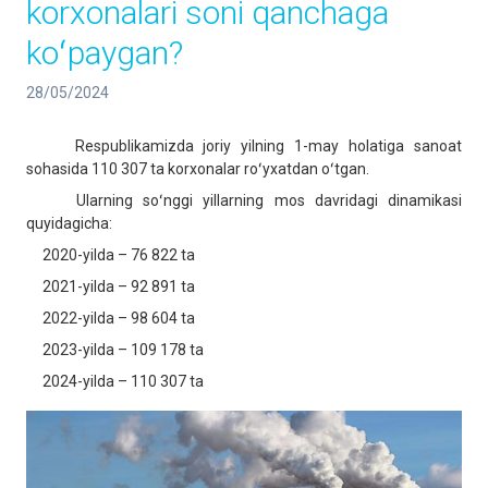
korxonalari soni qanchaga
koʻpaygan?
28/05/2024
Respublikamizda joriy yilning 1-may holatiga sanoat
sohasida 110 307 ta korxonalar roʻyxatdan oʻtgan.
Ularning soʻnggi yillarning mos davridagi dinamikasi
quyidagicha:
2020-yilda – 76 822 ta
2021-yilda – 92 891 ta
2022-yilda – 98 604 ta
2023-yilda – 109 178 ta
2024-yilda – 110 307 ta