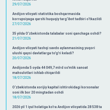
29/07/2026
Andijon viloyati statistika boshqarmasida
korrupsiyaga qarshi huquqiy targ‘ibot tadbiri o‘tkazildi
27/07/2026
35 yilda O‘zbekistonda talabalar soni qanchaga oshdi?
21/07/2026
Andijon viloyati tashqi savdo aylanmasining yuqori
ulushi qaysi davlatlarga to'g'ri keladi?
20/07/2026
Andijonda 5 oyda 44 049,7 mlrd so'mlik sanoat
mahsulotlari ishlab chiqarildi
18/07/2026
O‘zbekistonda xorijiy kapital ishtirokidagi korxonalar
soni ilk bor 20 mingtadan oshdi
18/07/2026
2026 yil 1 iyul holatiga ko'ra Andijon viloyatida 28 538 ta