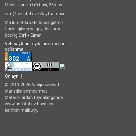
Milliy tiklanish ko‘chаsi, 36a-uy
info@andstat.uz •
Sayt xaritasi
Ma`lumotda xato topdingizmi?
Uni belgilang va quyidagilarni
bosing
Ctrl + Enter
Veb-saytdan foydalanish uchun
qo'llanma
Onlayn: 11
© 2010-2026 Andijon viloyat
statistika boshqarmasi
Materiallardan foydalanganda
www.andstat.uz havolani
keltirish majburiy.