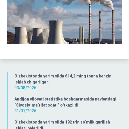
O‘zbekistonda yarim yilda 614,2 ming tonna benzin
ishlab chiqarilgan
03/08/2026
Andijon viloyati statistika boshqarmasida navbatdagi
“Siyosiy-ma’rifat soati” oʻtkazildi
31/07/2026
O‘zbekistonda yarim yilda 192 trln so‘mlik qurilish
ishlari bajarildi