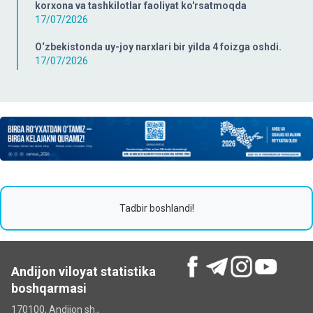
korxona va tashkilotlar faoliyat ko'rsatmoqda
17/07/2026
O‘zbekistonda uy-joy narxlari bir yilda 4 foizga oshdi.
17/07/2026
Tadbir boshlandi!
Andijon viloyat statistika
boshqarmasi
170100, Andijon sh.,