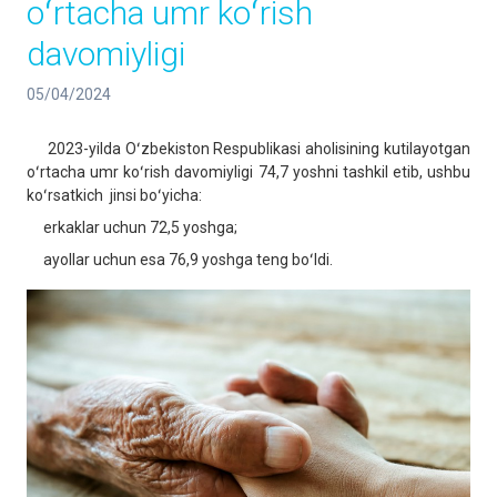
oʻrtacha umr koʻrish
davomiyligi
05/04/2024
2023-yilda Oʻzbekiston Respublikasi aholisining kutilayotgan
oʻrtacha umr koʻrish davomiyligi 74,7 yoshni tashkil etib, ushbu
koʻrsatkich jinsi boʻyicha:
erkaklar uchun 72,5 yoshga;
ayollar uchun esa 76,9 yoshga teng boʻldi.