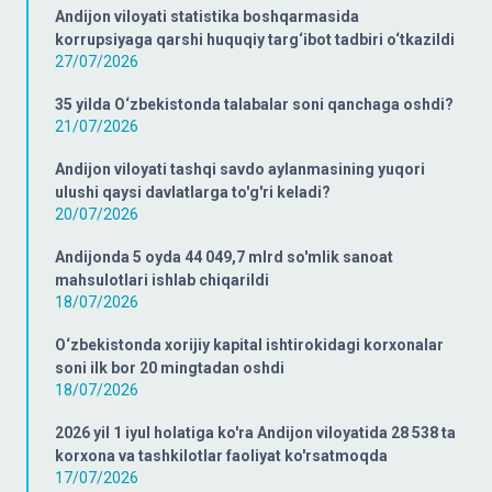
Andijon viloyati statistika boshqarmasida
korrupsiyaga qarshi huquqiy targ‘ibot tadbiri o‘tkazildi
27/07/2026
35 yilda O‘zbekistonda talabalar soni qanchaga oshdi?
21/07/2026
Andijon viloyati tashqi savdo aylanmasining yuqori
ulushi qaysi davlatlarga to'g'ri keladi?
20/07/2026
Andijonda 5 oyda 44 049,7 mlrd so'mlik sanoat
mahsulotlari ishlab chiqarildi
18/07/2026
O‘zbekistonda xorijiy kapital ishtirokidagi korxonalar
soni ilk bor 20 mingtadan oshdi
18/07/2026
2026 yil 1 iyul holatiga ko'ra Andijon viloyatida 28 538 ta
korxona va tashkilotlar faoliyat ko'rsatmoqda
17/07/2026