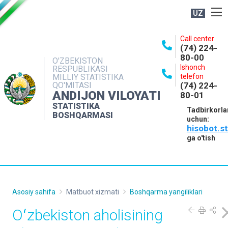
UZ
BOSHQARMA HAQIDA
Call center
(74) 224-
OCHIQ MA'LUMOTLAR
80-00
O'ZBEKISTON
Ishonch
RESPUBLIKASI
NASHRLAR
MILLIY STATISTIKA
telefon
QO'MITASI
(74) 224-
INTERAKTIV XIZMATLAR
ANDIJON VILOYATI
80-01
MATBUOT XIZMATI
STATISTIKA
Tadbirkorla
BOSHQARMASI
uchun:
MUROJAATLAR
hisobot.s
KONTAKTLAR
ga o'tish
Asosiy sahifa
Matbuot xizmati
Boshqarma yangiliklari
Oʻzbekiston aholisining