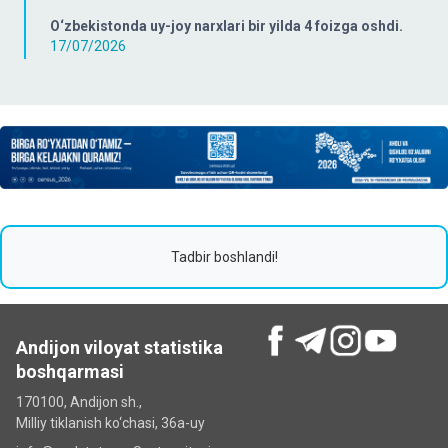
O‘zbekistonda uy-joy narxlari bir yilda 4 foizga oshdi.
17/07/2026
Tadbir boshlandi!
Andijon viloyat statistika
boshqarmasi
170100, Andijon sh.,
Milliy tiklanish ko‘chаsi, 36a-uy