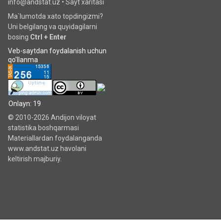
info@andstat.uz •
Sayt xaritasi
Ma`lumotda xato topdingizmi?
Uni belgilang va quyidagilarni
bosing
Ctrl + Enter
Veb-saytdan foydalanish uchun
qo'llanma
Onlayn: 19
© 2010-2026 Andijon viloyat
statistika boshqarmasi
Materiallardan foydalanganda
www.andstat.uz havolani
keltirish majburiy.