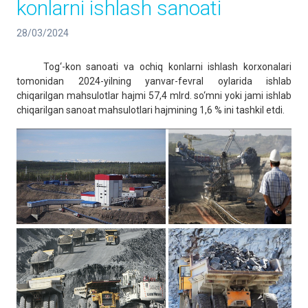
konlarni ishlash sanoati
28/03/2024
Tog‘-kon sanoati va ochiq konlarni ishlash korxonalari
tomonidan 2024-yilning yanvar-fevral oylarida ishlab
chiqarilgan mahsulotlar hajmi 57,4 mlrd. so‘mni yoki jami ishlab
chiqarilgan sanoat mahsulotlari hajmining 1,6 % ini tashkil etdi.