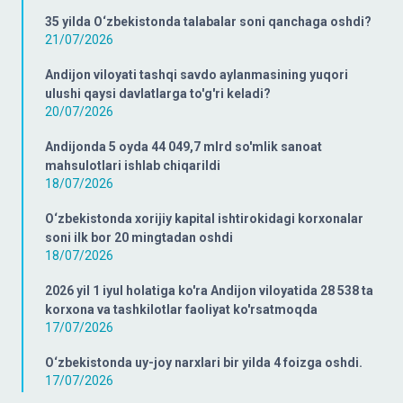
35 yilda O‘zbekistonda talabalar soni qanchaga oshdi?
21/07/2026
Andijon viloyati tashqi savdo aylanmasining yuqori
ulushi qaysi davlatlarga to'g'ri keladi?
20/07/2026
Andijonda 5 oyda 44 049,7 mlrd so'mlik sanoat
mahsulotlari ishlab chiqarildi
18/07/2026
O‘zbekistonda xorijiy kapital ishtirokidagi korxonalar
soni ilk bor 20 mingtadan oshdi
18/07/2026
2026 yil 1 iyul holatiga ko'ra Andijon viloyatida 28 538 ta
korxona va tashkilotlar faoliyat ko'rsatmoqda
17/07/2026
O‘zbekistonda uy-joy narxlari bir yilda 4 foizga oshdi.
17/07/2026