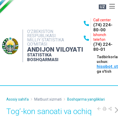
UZ
BOSHQARMA HAQIDA
Call center
(74) 224-
OCHIQ MA'LUMOTLAR
80-00
O'ZBEKISTON
Ishonch
RESPUBLIKASI
NASHRLAR
MILLIY STATISTIKA
telefon
QO'MITASI
(74) 224-
INTERAKTIV XIZMATLAR
ANDIJON VILOYATI
80-01
MATBUOT XIZMATI
STATISTIKA
Tadbirkorla
BOSHQARMASI
uchun:
MUROJAATLAR
hisobot.s
KONTAKTLAR
ga o'tish
Asosiy sahifa
Matbuot xizmati
Boshqarma yangiliklari
Tog‘-kon sanoati va ochiq