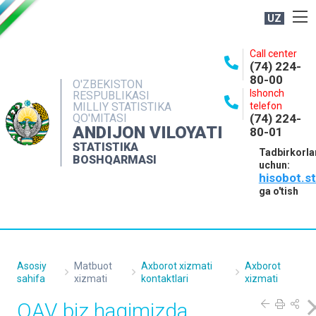
UZ
BOSHQARMA HAQIDA
Call center
(74) 224-
OCHIQ MA'LUMOTLAR
80-00
O'ZBEKISTON
Ishonch
RESPUBLIKASI
NASHRLAR
MILLIY STATISTIKA
telefon
QO'MITASI
(74) 224-
INTERAKTIV XIZMATLAR
ANDIJON VILOYATI
80-01
MATBUOT XIZMATI
STATISTIKA
Tadbirkorla
BOSHQARMASI
uchun:
MUROJAATLAR
hisobot.s
KONTAKTLAR
ga o'tish
Asosiy
Matbuot
Axborot xizmati
Axborot
sahifa
xizmati
kontaktlari
xizmati
OAV biz haqimizda