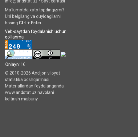
info@andstat.uz •
Sayt xaritasi
Ma`lumotda xato topdingizmi?
Uni belgilang va quyidagilarni
bosing
Ctrl + Enter
Veb-saytdan foydalanish uchun
qo'llanma
Onlayn: 16
© 2010-2026 Andijon viloyat
statistika boshqarmasi
Materiallardan foydalanganda
www.andstat.uz havolani
keltirish majburiy.