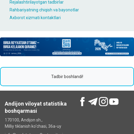
Rejalashtirilayotgan tadbirlar
Rahbariyatning chiqish va bayonotlar
Axborot xizmati kontaktlari
Tadbir boshlandi!
Andijon viloyat statistika
boshqarmasi
170100, Andijon sh.,
Milliy tiklanish ko‘chаsi, 36a-uy