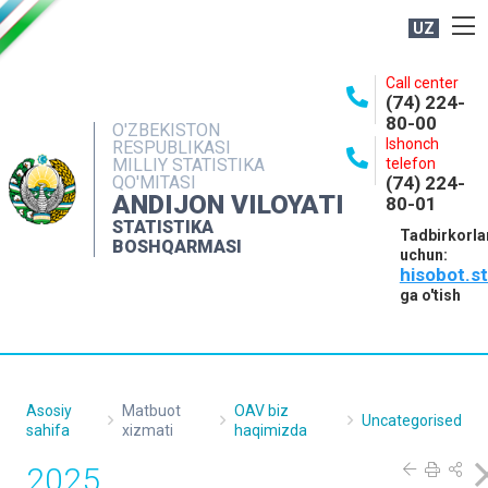
UZ
BOSHQARMA HAQIDA
Call center
(74) 224-
OCHIQ MA'LUMOTLAR
80-00
O'ZBEKISTON
Ishonch
RESPUBLIKASI
NASHRLAR
MILLIY STATISTIKA
telefon
QO'MITASI
(74) 224-
INTERAKTIV XIZMATLAR
ANDIJON VILOYATI
80-01
MATBUOT XIZMATI
STATISTIKA
Tadbirkorla
BOSHQARMASI
uchun:
MUROJAATLAR
hisobot.s
KONTAKTLAR
ga o'tish
Asosiy
Matbuot
OAV biz
Uncategorised
sahifa
xizmati
haqimizda
2025