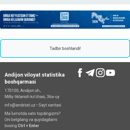
Tadbir boshlandi!
Andijon viloyat statistika
boshqarmasi
170100, Andijon sh.,
Milliy tiklanish ko‘chаsi, 36a-uy
info@andstat.uz •
Sayt xaritasi
Ma`lumotda xato topdingizmi?
Uni belgilang va quyidagilarni
bosing
Ctrl + Enter