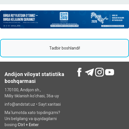
Tadbir boshlandi!
Andijon viloyat statistika
boshqarmasi
170100, Andijon sh.,
Milliy tiklanish ko‘chаsi, 36a-uy
info@andstat.uz •
Sayt xaritasi
Ma`lumotda xato topdingizmi?
Uni belgilang va quyidagilarni
bosing
Ctrl + Enter