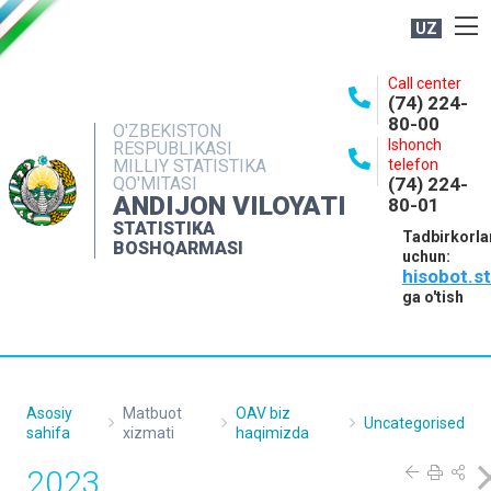
UZ
BOSHQARMA HAQIDA
Call center
(74) 224-
OCHIQ MA'LUMOTLAR
80-00
O'ZBEKISTON
Ishonch
RESPUBLIKASI
NASHRLAR
MILLIY STATISTIKA
telefon
QO'MITASI
(74) 224-
INTERAKTIV XIZMATLAR
ANDIJON VILOYATI
80-01
MATBUOT XIZMATI
STATISTIKA
Tadbirkorla
BOSHQARMASI
uchun:
MUROJAATLAR
hisobot.s
KONTAKTLAR
ga o'tish
Asosiy
Matbuot
OAV biz
Uncategorised
sahifa
xizmati
haqimizda
2023