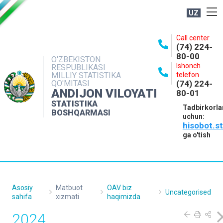
UZ
BOSHQARMA HAQIDA
Call center
(74) 224-
OCHIQ MA'LUMOTLAR
80-00
O'ZBEKISTON
Ishonch
RESPUBLIKASI
NASHRLAR
MILLIY STATISTIKA
telefon
QO'MITASI
(74) 224-
INTERAKTIV XIZMATLAR
ANDIJON VILOYATI
80-01
MATBUOT XIZMATI
STATISTIKA
Tadbirkorla
BOSHQARMASI
uchun:
MUROJAATLAR
hisobot.s
KONTAKTLAR
ga o'tish
Asosiy
Matbuot
OAV biz
Uncategorised
sahifa
xizmati
haqimizda
2024