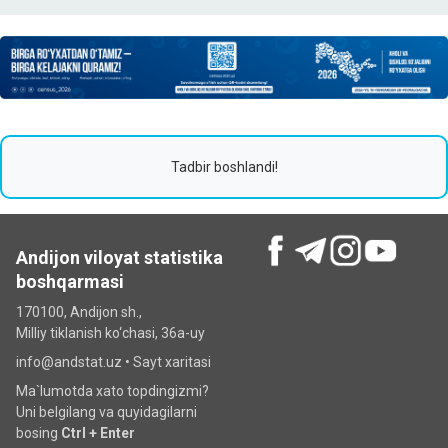
Tadbir boshlandi!
Andijon viloyat statistika
boshqarmasi
170100, Andijon sh.,
Milliy tiklanish ko‘chаsi, 36a-uy
info@andstat.uz •
Sayt xaritasi
Ma`lumotda xato topdingizmi?
Uni belgilang va quyidagilarni
bosing
Ctrl + Enter