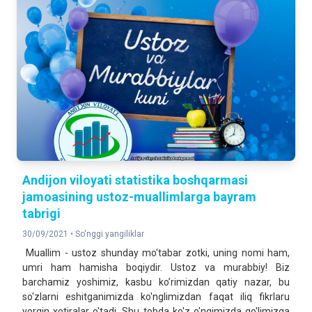
Andijon viloyati statistika boshqarmasi
jamoasining ustoz-muallimlarga bayram
tabrigi
30/09/2021 •
So'nggi yangiliklar
Muallim - ustoz shunday mo'tabar zotki, uning nomi ham,
umri ham hamisha boqiydir. Ustoz va murabbiy! Biz
barchamiz yoshimiz, kasbu ko’rimizdan qatiy nazar, bu
so'zlarni eshitganimizda ko'nglimizdan faqat iliq fikrlaru
yorqin xotiralar o'tadi. Shu tobda ko'z o'ngimizda qo'limizga