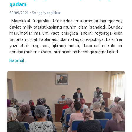
qadam
30/09/2021 •
So'nggi yangiliklar
Mamlakat fuqarolari toʼgʼrisidagi maʼlumotlar har qanday
davlat milliy statistikasining muhim qismi sanaladi. Bunday
maʼlumotlar maʼlum vaqt oraligʼida aholini roʼyxatga olish
tadbirlari orqali toʼplanadi. Ular nafaqat respublika, balki Yer
yuzi aholisining soni, ijtimoiy holati, daromadlari kabi bir
qancha muhim axborotlarni hisoblab borishga xizmat qiladi.
Batafsil ...