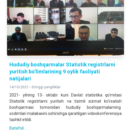
Hududiy boshqarmalar Statistik registrlarni
yuritish bo’limlarining 9 oylik faoliyati
natijalari
14/10/2021 •
So'nggi yangiliklar
2021- yilning 13- oktabr kuni Davlat statistika qo‘mitasi
Statistik registrlarni yuritish va tizimli xizmat ko‘rsatish
boshqarmasi tomonidan hududiy boshqarmalarning
xodimlari malakasini oshirishga qaratilgan videokonferensiya
tashkil etildi.
Batafsil ...