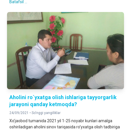
Batafsil ...
Aholini ro`yxatga olish ishlariga tayyorgarlik
jarayoni qanday ketmoqda?
24/09/2021 •
So'nggi yangiliklar
Xoʼjaobod tumanida 2021 yil 1-25 noyabr kunlari amalga
oshiriladigan aholini sinov tariqasida roʼyxatga olish tadbiriga