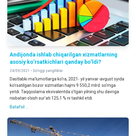
Andijonda ishlab chiqarilgan xizmatlarning
asosiy ko‘rsatkichlari qanday bo‘ldi?
24/09/2021 •
So'nggi yangiliklar
Dastlabki ma’lumotlarga ko‘ra, 2021- yil yanvar-avgust oyida
ko‘rsatilgan bozor xizmatlari hajmi 9 550,2 mlrd. so‘mga
yetdi. Taqqoslama ekvivalentda o‘tgan yilning shu davriga
nisbatan o‘sish sur’ati 125,1 % ni tashkil etdi.
Batafsil ...