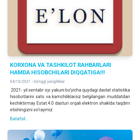
KORXONA VA TASHKILOT RAHBARLARI
HAMDA HISOBCHILARI DIQQATIGA!!!
04/10/2021 •
So'nggi yangiliklar
2021- yil sentabr oyi yakuni bo‘yicha quydagi davlat statistika
hisobotlarini xato va kamchiliklarsiz belgilangan muddatdan
kechiktirmay Estat.4.0 dasturi orqali elektron shaklda taqdim
etishingizni so‘raymiz:
Batafsil ...