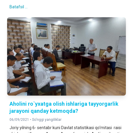
Batafsil ...
Aholini ro`yxatga olish ishlariga tayyorgarlik
jarayoni qanday ketmoqda?
06/09/2021 •
So'nggi yangiliklar
Joriy yilning 6- sentabr kuni Davlat statistikasi qo‘mitasi raisi