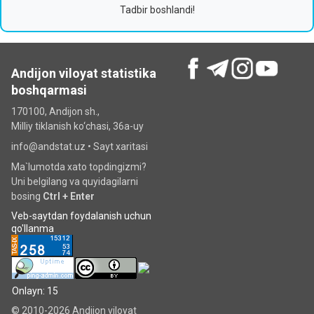
Tadbir boshlandi!
Andijon viloyat statistika
boshqarmasi
170100, Andijon sh.,
Milliy tiklanish ko‘chаsi, 36a-uy
info@andstat.uz •
Sayt xaritasi
Ma`lumotda xato topdingizmi?
Uni belgilang va quyidagilarni
bosing
Ctrl + Enter
Veb-saytdan foydalanish uchun
qo'llanma
Onlayn: 15
© 2010-2026 Andijon viloyat