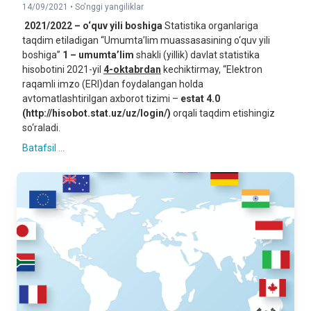
14/09/2021 •
So'nggi yangiliklar
2021/2022 – o‘quv yili boshiga
Statistika organlariga
taqdim etiladigan “Umumta’lim muassasasining o‘quv yili
boshiga”
1 – umumta’lim
shakli (yillik) davlat statistika
hisobotini 2021-yil
4-oktabrdan
kechiktirmay, “Elektron
raqamli imzo (ERI)dan foydalangan holda
avtomatlashtirilgan axborot tizimi –
estat 4.0
(http://hisobot.stat.uz/uz/login/)
orqali taqdim etishingiz
so‘raladi.
Batafsil ...