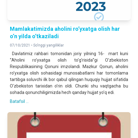
Mamlakatimizda aholini roʼyxatga olish har
oʼn yilda oʼtkaziladi
07/10/2021 •
So'nggi yangiliklar
Davlatimiz rahbari tomonidan joriy yilning 16- mart kuni
“Аholini roʼyxatga olish toʼgʼrisida”gi Oʼzbekiston
Respublikasining Qonuni imzolandi. Mazkur Qonun, aholini
roʼyxatga olish sohasidagi munosabatlarni har tomonlama
tartibga soluvchi ilk bor qabul qilingan huquqiy hujjat sifatida
Oʼzbekiston tarixidan oʼrin oldi. Chunki shu vaqtgacha bu
sohada qonunchiligimizda hech qanday hujjat yoʼq edi.
Batafsil ...