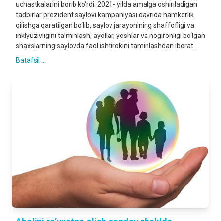
uchastkalarini borib ko‘rdi. 2021- yilda amalga oshiriladigan
tadbirlar prezident saylovi kampaniyasi davrida hamkorlik
qilishga qaratilgan bo‘lib, saylov jarayonining shaffofligi va
inklyuzivligini ta’minlash, ayollar, yoshlar va nogironligi bo‘lgan
shaxslarning saylovda faol ishtirokini taminlashdan iborat.
Batafsil ...