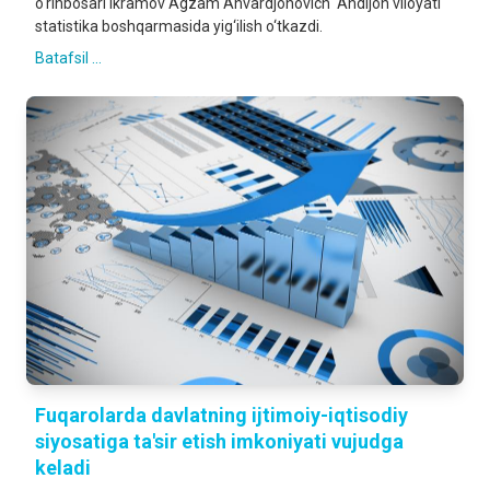
o‘rinbosari Ikramov Agzam Anvardjonovich Andijon viloyati
statistika boshqarmasida yig‘ilish o‘tkazdi.
Batafsil ...
Fuqarolarda davlatning ijtimoiy-iqtisodiy
siyosatiga ta'sir etish imkoniyati vujudga
keladi