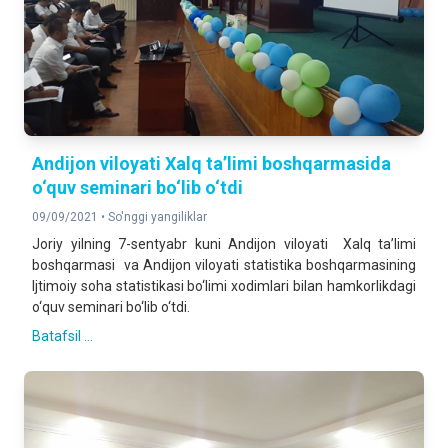
Andijon viloyati Xalq ta’limi boshqarmasida
o‘quv seminari bo‘lib o‘tdi
09/09/2021 •
So'nggi yangiliklar
Joriy yilning 7-sentyabr kuni Andijon viloyati Xalq ta’limi
boshqarmasi va Andijon viloyati statistika boshqarmasining
Ijtimoiy soha statistikasi bo‘limi xodimlari bilan hamkorlikdagi
o‘quv seminari bo‘lib o‘tdi.
Batafsil ...