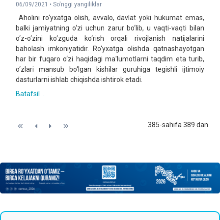
06/09/2021 •
So'nggi yangiliklar
Aholini ro‘yxatga olish, avvalo, davlat yoki hukumat emas,
balki jamiyatning o‘zi uchun zarur bo‘lib, u vaqti-vaqti bilan
o‘z-o‘zini ko‘zguda ko‘rish orqali rivojlanish natijalarini
baholash imkoniyatidir. Ro‘yxatga olishda qatnashayotgan
har bir fuqaro o‘zi haqidagi ma'lumotlarni taqdim eta turib,
o‘zlari mansub bo‘lgan kishilar guruhiga tegishli ijtimoiy
dasturlarni ishlab chiqishda ishtirok etadi.
Batafsil ...
385-sahifa 389 dan