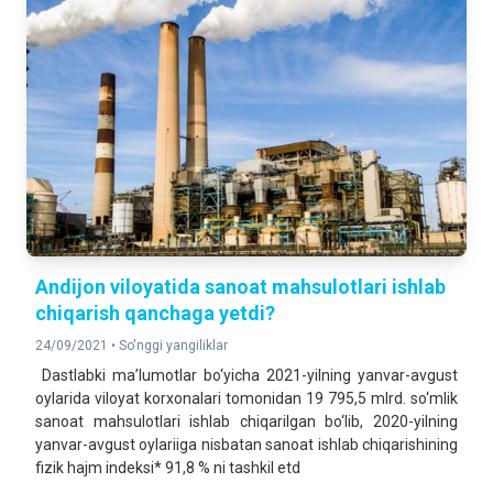
Andijon viloyatida sanoat mahsulotlari ishlab
chiqarish qanchaga yetdi?
24/09/2021 •
So'nggi yangiliklar
Dastlabki ma’lumotlar bo‘yicha 2021-yilning yanvar-avgust
oylarida viloyat korxonalari tomonidan 19 795,5 mlrd. so‘mlik
sanoat mahsulotlari ishlab chiqarilgan bo‘lib, 2020-yilning
yanvar-avgust oylariiga nisbatan sanoat ishlab chiqarishining
fizik hajm indeksi* 91,8 % ni tashkil etd