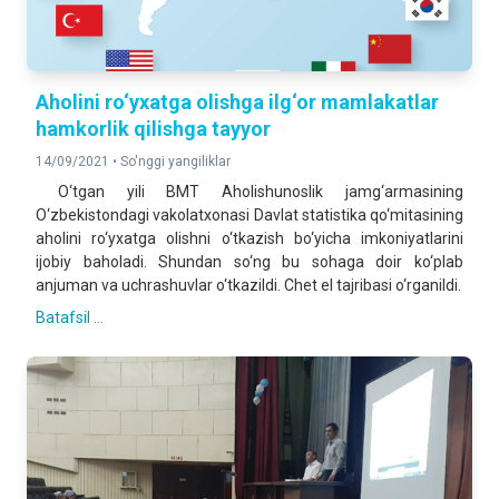
Aholini ro‘yxatga olishga ilg‘or mamlakatlar
hamkorlik qilishga tayyor
14/09/2021 •
So'nggi yangiliklar
O‘tgan yili BMT Aholishunoslik jamg‘armasining
O‘zbekistondagi vakolatxonasi Davlat statistika qo‘mitasining
aholini ro‘yxatga olishni o‘tkazish bo‘yicha imkoniyatlarini
ijobiy baholadi. Shundan so‘ng bu sohaga doir ko‘plab
anjuman va uchrashuvlar o‘tkazildi. Chet el tajribasi o‘rganildi.
Batafsil ...