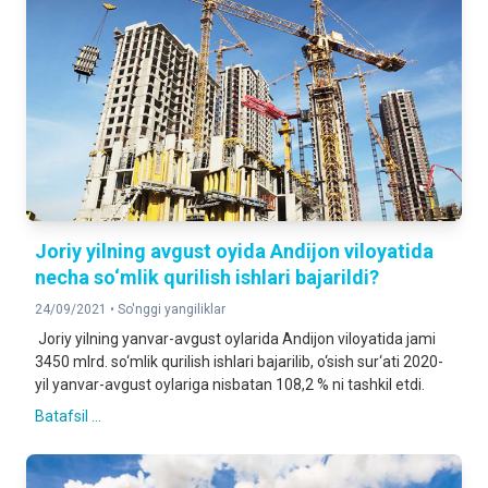
Joriy yilning avgust oyida Andijon viloyatida
necha so‘mlik qurilish ishlari bajarildi?
24/09/2021 •
So'nggi yangiliklar
Joriy yilning yanvar-avgust oylarida Andijon viloyatida jami
3450 mlrd. so‘mlik qurilish ishlari bajarilib, o‘sish sur‘ati 2020-
yil yanvar-avgust oylariga nisbatan 108,2 % ni tashkil etdi.
Batafsil ...