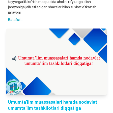
tayyorgarlik koʼrish maqsadida aholini roʼyxatga olish
jarayoniga jalb etiladigan shaxslar bilan suxbat oʼtkazish
jarayoni.
Batafsil ...
Umumta’lim muassasalari hamda nodavlat
umumta’lim tashkilotlari diqqatiga