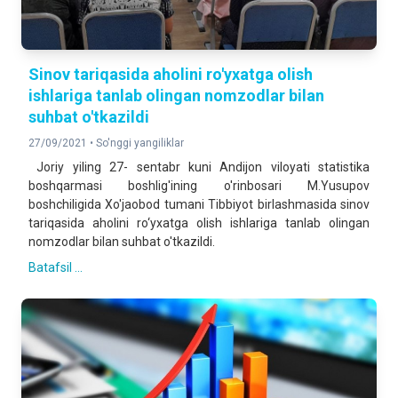
Sinov tariqasida aholini ro'yxatga olish
ishlariga tanlab olingan nomzodlar bilan
suhbat o'tkazildi
27/09/2021 •
So'nggi yangiliklar
Joriy yiling 27- sentabr kuni Andijon viloyati statistika
boshqarmasi boshlig'ining o'rinbosari M.Yusupov
boshchiligida Xo'jaobod tumani Tibbiyot birlashmasida sinov
tariqasida aholini ro‘yxatga olish ishlariga tanlab olingan
nomzodlar bilan suhbat o'tkazildi.
Batafsil ...