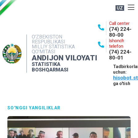
UZ
BOSHQARMA HAQIDA
Call center
(74) 224-
OCHIQ MA'LUMOTLAR
80-00
O'ZBEKISTON
Ishonch
RESPUBLIKASI
NASHRLAR
MILLIY STATISTIKA
telefon
QO'MITASI
(74) 224-
INTERAKTIV XIZMATLAR
ANDIJON VILOYATI
80-01
MATBUOT XIZMATI
STATISTIKA
Tadbirkorla
BOSHQARMASI
uchun:
MUROJAATLAR
hisobot.s
KONTAKTLAR
ga o'tish
SO'NGGI YANGILIKLAR