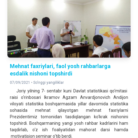
Mehnat faxriylari, faol yosh rahbarlarga
esdalik nishoni topshirdi
07/09/2021 •
So'nggi yangiliklar
Joriy yilning 7- sentabr kuni Davlat statistikasi qo‘mitasi
raisi o‘rinbosari Ikramov Agzam Anvardjonovich Andijon
viloyati statistika boshqarmasida yillar davomida statistika
sohasida mehnat qilayotgan mehnat faxriylarni
Prezidentimiz tomonidan tasdiqlangan ko‘krak nishonini
topshirdi. Boshqarmaning yangi yosh rahbar kadrlarini ham
taqdirlab, o‘z ish foaliyatidan mahorat darsi hamda
motivatision seminar o‘tib berdi.