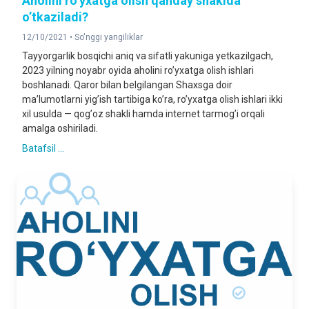
Аholini roʼyxatga olish qanday shaklda
oʼtkaziladi?
12/10/2021 •
So'nggi yangiliklar
Tayyorgarlik bosqichi aniq va sifatli yakuniga yetkazilgach,
2023 yilning noyabr oyida aholini roʼyxatga olish ishlari
boshlanadi. Qaror bilan belgilangan Shaxsga doir
maʼlumotlarni yigʼish tartibiga koʼra, roʼyxatga olish ishlari ikki
xil usulda — qogʼoz shakli hamda internet tarmogʼi orqali
amalga oshiriladi.
Batafsil ...