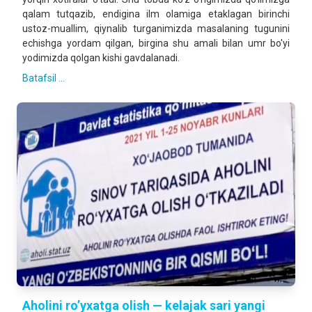
qalam tutqazib, endigina ilm olamiga etaklagan birinchi
ustoz-muallim, qiynalib turganimizda masalaning tugunini
echishga yordam qilgan, birgina shu amali bilan umr bo'yi
yodimizda qolgan kishi gavdalanadi.
Batafsil ...
Аholini roʼyxatga olish — kelajak sari yangi