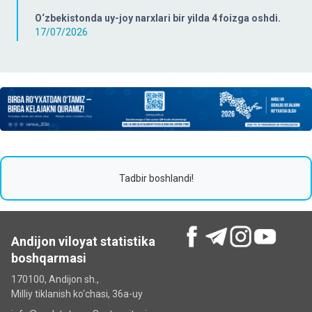
O‘zbekistonda uy-joy narxlari bir yilda 4 foizga oshdi.
17/07/2026
Tadbir boshlandi!
Andijon viloyat statistika
boshqarmasi
170100, Andijon sh.,
Milliy tiklanish ko‘chаsi, 36a-uy