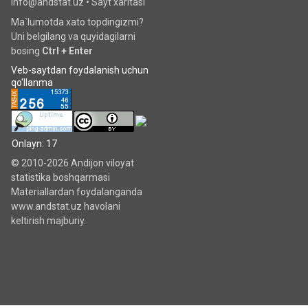
info@andstat.uz •
Sayt xaritasi
Ma`lumotda xato topdingizmi?
Uni belgilang va quyidagilarni
bosing
Ctrl + Enter
Veb-saytdan foydalanish uchun
qo'llanma
Onlayn: 17
© 2010-2026 Andijon viloyat
statistika boshqarmasi
Materiallardan foydalanganda
www.andstat.uz havolani
keltirish majburiy.