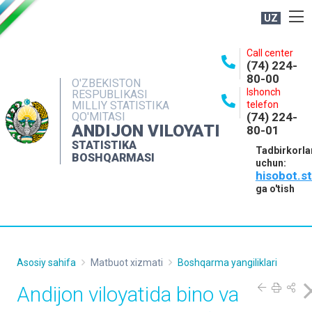
UZ
BOSHQARMA HAQIDA
Call center
(74) 224-
OCHIQ MA'LUMOTLAR
80-00
O'ZBEKISTON
Ishonch
RESPUBLIKASI
NASHRLAR
MILLIY STATISTIKA
telefon
QO'MITASI
(74) 224-
INTERAKTIV XIZMATLAR
ANDIJON VILOYATI
80-01
MATBUOT XIZMATI
STATISTIKA
Tadbirkorla
BOSHQARMASI
uchun:
MUROJAATLAR
hisobot.s
KONTAKTLAR
ga o'tish
Asosiy sahifa
Matbuot xizmati
Boshqarma yangiliklari
Andijon viloyatida bino va