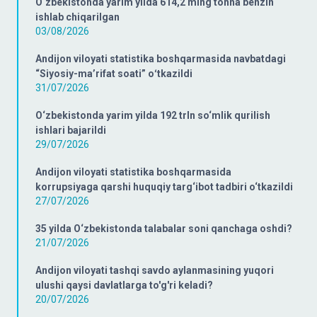
O‘zbekistonda yarim yilda 614,2 ming tonna benzin
ishlab chiqarilgan
03/08/2026
Andijon viloyati statistika boshqarmasida navbatdagi
“Siyosiy-ma’rifat soati” oʻtkazildi
31/07/2026
O‘zbekistonda yarim yilda 192 trln so‘mlik qurilish
ishlari bajarildi
29/07/2026
Andijon viloyati statistika boshqarmasida
korrupsiyaga qarshi huquqiy targ‘ibot tadbiri o‘tkazildi
27/07/2026
35 yilda O‘zbekistonda talabalar soni qanchaga oshdi?
21/07/2026
Andijon viloyati tashqi savdo aylanmasining yuqori
ulushi qaysi davlatlarga to'g'ri keladi?
20/07/2026