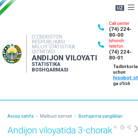
UZ
BOSHQARMA HAQIDA
Call center
(74) 224-
OCHIQ MA'LUMOTLAR
80-00
O'ZBEKISTON
Ishonch
RESPUBLIKASI
NASHRLAR
MILLIY STATISTIKA
telefon
QO'MITASI
(74) 224-
INTERAKTIV XIZMATLAR
ANDIJON VILOYATI
80-01
MATBUOT XIZMATI
STATISTIKA
Tadbirkorla
BOSHQARMASI
uchun:
MUROJAATLAR
hisobot.s
KONTAKTLAR
ga o'tish
Asosiy sahifa
Matbuot xizmati
Boshqarma yangiliklari
Andijon viloyatida 3-chorak