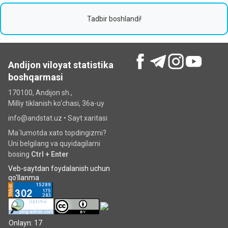
Tadbir boshlandi!
Andijon viloyat statistika
boshqarmasi
170100, Andijon sh.,
Milliy tiklanish ko‘chаsi, 36a-uy
info@andstat.uz •
Sayt xaritasi
Ma`lumotda xato topdingizmi?
Uni belgilang va quyidagilarni
bosing
Ctrl + Enter
Veb-saytdan foydalanish uchun
qo'llanma
Onlayn: 17