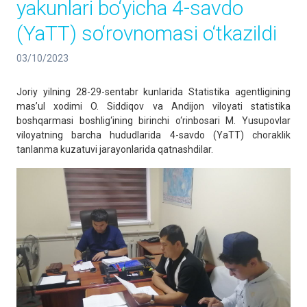
yakunlari bo‘yicha 4-savdo
(YaTT) so‘rovnomasi o‘tkazildi
03/10/2023
Joriy yilning 28-29-sentabr kunlarida Statistika agentligining
mas’ul xodimi O. Siddiqov va Andijon viloyati statistika
boshqarmasi boshlig‘ining birinchi o‘rinbosari M. Yusupovlar
viloyatning barcha hududlarida 4-savdo (YaTT) choraklik
tanlanma kuzatuvi jarayonlarida qatnashdilar.