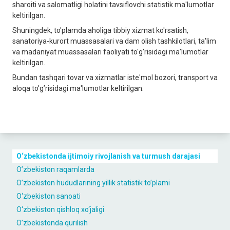
sharoiti va salomatligi holatini tavsiflovchi statistik ma'lumotlar
keltirilgan.
Shuningdek, to'plamda aholiga tibbiy xizmat ko'rsatish,
sanatoriya-kurort muassasalari va dam olish tashkilotlari, ta'lim
va madaniyat muassasalari faoliyati to'g’risidagi ma'lumotlar
keltirilgan.
Bundan tashqari tovar va xizmatlar iste'mol bozori, transport va
aloqa to'g’risidagi ma'lumotlar keltirilgan.
O‘zbekistondа ijtimoiy rivojlаnish vа turmush dаrаjаsi
O’zbekiston raqamlarda
O’zbekiston hududlarining yillik statistik to’plami
O‘zbekiston sаnoаti
O‘zbekiston qishloq xo‘jаligi
O’zbekistonda qurilish