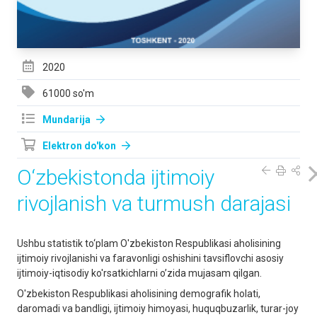
2020
61000 so'm
Mundarija
Elektron do'kon
O‘zbekistondа ijtimoiy
rivojlаnish vа turmush dаrаjаsi
Ushbu statistik to‘plаm O'zbekiston Respublikasi aholisining
ijtimoiy rivojlanishi va faravonligi oshishini tavsiflovchi asosiy
ijtimoiy-iqtisodiy ko'rsatkichlarni o’zida mujasam qilgan.
O'zbekiston Respublikasi aholisining demografik holati,
daromadi va bandligi, ijtimoiy himoyasi, huquqbuzarlik, turar-joy