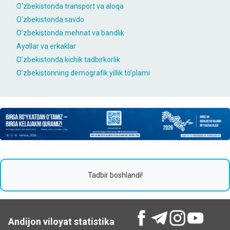
O‘zbekistondа trаnsport vа аloqа
O‘zbekistondа sаvdo
O’zbekistonda mehnat va bandlik
Ayollar va erkaklar
O’zbekistonda kichik tadbirkorlik
O’zbekistonning demografik yillik to’plami
Tadbir boshlandi!
Andijon viloyat statistika