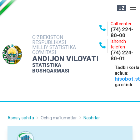
UZ
BOSHQARMA HAQIDA
Call center
(74) 224-
OCHIQ MA'LUMOTLAR
80-00
O'ZBEKISTON
Ishonch
RESPUBLIKASI
NASHRLAR
MILLIY STATISTIKA
telefon
QO'MITASI
(74) 224-
INTERAKTIV XIZMATLAR
ANDIJON VILOYATI
80-01
MATBUOT XIZMATI
STATISTIKA
Tadbirkorla
BOSHQARMASI
uchun:
MUROJAATLAR
hisobot.s
KONTAKTLAR
ga o'tish
Asosiy sahifa
Ochiq ma'lumotlar
Nashrlar